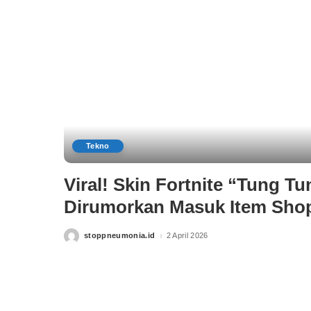
Tekno
Viral! Skin Fortnite “Tung T
Dirumorkan Masuk Item Sho
stoppneumonia.id
2 April 2026
Posted
by