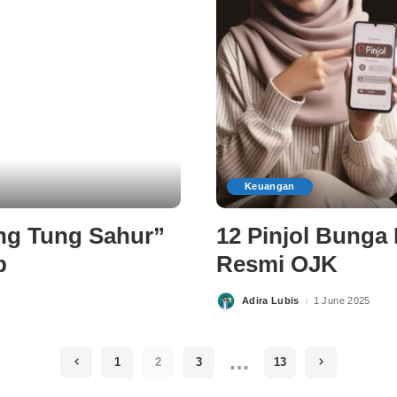
Keuangan
ung Tung Sahur”
12 Pinjol Bunga
p
Resmi OJK
Adira Lubis
1 June 2025
Posted
by
…
1
2
3
13