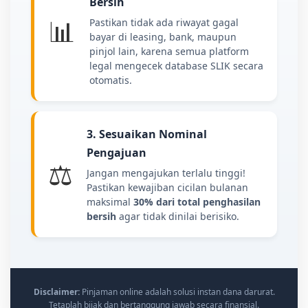
Bersih
📊
Pastikan tidak ada riwayat gagal
bayar di leasing, bank, maupun
pinjol lain, karena semua platform
legal mengecek database SLIK secara
otomatis.
3. Sesuaikan Nominal
Pengajuan
⚖️
Jangan mengajukan terlalu tinggi!
Pastikan kewajiban cicilan bulanan
maksimal
30% dari total penghasilan
bersih
agar tidak dinilai berisiko.
Disclaimer:
Pinjaman online adalah solusi instan dana darurat.
Tetaplah bijak dan bertanggung jawab secara finansial.