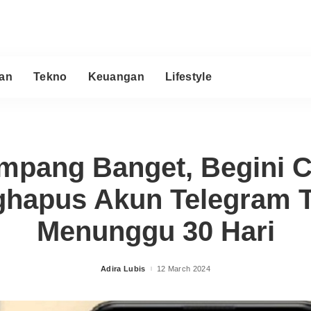
an
Tekno
Keuangan
Lifestyle
mpang Banget, Begini C
hapus Akun Telegram 
Menunggu 30 Hari
Adira Lubis
12 March 2024
Posted
by