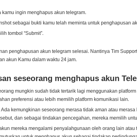
a kamu ingin menghapus akun telegram.
enshot sebagai bukti kamu telah meminta untuk penghapusan a
ih tombol “Submit”.
nan penghapusan akun telegram selesai. Nantinya Tim Suppor
an akun Kamu dalam waktu 24 jam.
san seseorang menghapus akun Tel
orang mungkin sudah tidak tertarik lagi menggunakan platform t
han preferensi atau lebih memilih platform komunikasi lain.
 Ada kemungkinan seseorang merasa tidak aman atau merasa 
ersebut, dan sebagai tindakan pencegahan, mereka memilih un
akun mereka mengalami penyalahgunaan oleh orang lain atau t
tuskan untuk menghapus akun sebagai tindakan perlindungan