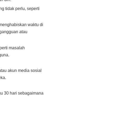
 tidak perlu, seperti
 menghabiskan waktu di
 gangguan atau
perti masalah
guna.
tau akun media sosial
eka.
gu 30 hari sebagaimana