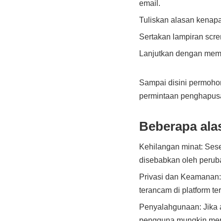
email.
Tuliskan alasan kenap
Sertakan lampiran scr
Lanjutkan dengan memil
Sampai disini permoho
permintaan penghapus
Beberapa ala
Kehilangan minat: Sese
disebabkan oleh peruba
Privasi dan Keamanan:
terancam di platform t
Penyalahgunaan: Jika 
pengguna mungkin memu