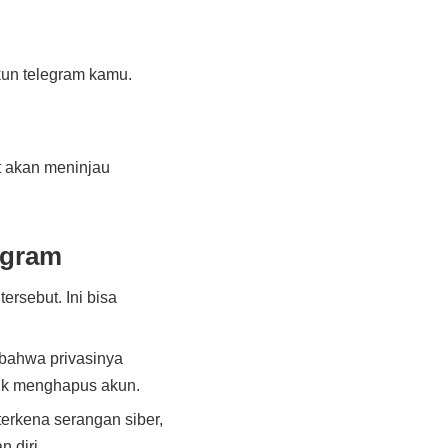
kun telegram kamu.
t akan meninjau
egram
ersebut. Ini bisa
bahwa privasinya
tuk menghapus akun.
erkena serangan siber,
 diri.